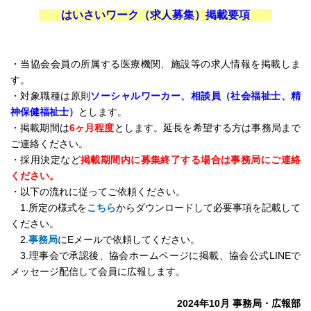
はいさいワーク（求人募集）掲載要項
・当協会会員の所属する医療機関、施設等の求人情報を掲載しま
す。
・対象職種は原則
ソーシャルワーカー、相談員（社会福祉士、精
神保健福祉士）
とします。
・掲載期間は
6ヶ月程度
とします。延長を希望する方は事務局まで
ご連絡ください。
・採用決定など
掲載期間内に募集終了する場合は事務局にご連絡
ください。
・以下の流れに従ってご依頼ください。
1.所定の様式を
こちら
からダウンロードして必要事項を記載して
ください。
2.
事務局
にEメールで依頼してください。
3.理事会で承認後、協会ホームページに掲載、協会公式LINEで
メッセージ配信して会員に広報します。
2024年10月 事務局・広報部